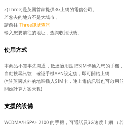
亞洲上網卡4日-菲律賓
3(Three)是英國首家提供3G上網的電信公司。
亞洲上網卡12日-日韓
若您去的地方不是大城市，
請前往
Three訊號查詢
東南亞上網卡-印尼/菲律賓/寮國/柬埔寨
輸入您要前往的地址，查詢收訊狀態。
阿聯酋上網卡 UAE
使用方式
阿聯酋 Wi-Fi 網路分享器 (杜拜/阿布達比)
本商品不需事先開通，抵達適用區把SIM卡插入您的手機，
以色列上網預付卡
自動搜尋訊號，確認手機APN設定後，即可開始上網
(*於英國以外的地區插入SIM卡，連上電信訊號也可啟用並
馬爾地夫分享器
開始計算方案天數)
埃及網路分享器
支援的設備
南非15日上網卡
WCDMA/HSPA+ 2100 的手機，可通話及3G速度上網 （若
南非網路分享器