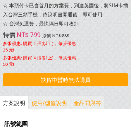
巴西 Wi-Fi 網路分享器
☆ 本預付卡已含首月的方案費，到達英國後，將SIM卡插
瑞士 上網卡
歐洲39國10天 5GB
中國+港澳 15日 5GB
日本網卡-自訂天數流量
澳洲8日上網卡
常見問題
入台灣三頻手機，依說明書開通後，即可使用!
關島5日上網卡
西班牙 上網卡
歐洲39國15天 7.5GB
中國+港澳 30日 6GB
韓國8日無限上網卡
☆ 台灣免運費，最快隔日即可收到
澳洲10日上網卡 4GB
留言板
特價
NT$ 799
以色列上網預付卡
北歐上網 12GB-
原價
NT$ 888
香港+澳門 8日上網卡
韓國無限高速-自訂天數
紐西蘭/澳洲
儲值
丹麥/挪威/瑞典/芬蘭
多張優惠: 購買 2 張(以上)，每張優惠
15日上網卡 6GB
俄羅斯 預付卡
25 元!
越南上網卡 (Viettel)
訂房折扣碼
歐洲上網 12GB-法/義/瑞士/奧地利/西班牙
多張優惠: 購買 4 張(以上)，每張優惠
紐西蘭/澳洲
阿聯酋 Wi-Fi 網路分享器 (杜拜/阿布達比)
新加坡/馬來西亞上網卡
50 元!
15日上網卡 4GB
歐亞45國卡 12GB 28天
土耳其上網卡 比較
泰國8日無限上網卡
缺貨中暫時無法購買
紐西蘭/澳洲28日上網卡
歐洲35國卡 2GB
土耳其網路分享器
印尼8日無限上網卡
歐亞非42國上網卡
方案說明
使用/儲值說明
產品問與答
歐洲通用 網路分享器-高速吃到飽 $199
印度 Wi-Fi 網路分享器
(南非)
亞洲上網卡8日-尼泊爾/斯里蘭卡/緬甸
歐洲分享器-高速吃到飽 每日 $199
訊號範圍