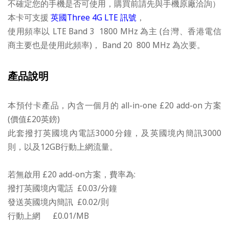
不確定您的手機是否可使用，購買前請先與手機原廠洽詢）
土耳其上網卡比較表
本卡可支援
英國Three 4G LTE 訊號
，
使用頻率以 LTE Band 3 1800 MHz 為主 (台灣、香港電信
土耳其網路分享器
商主要也是使用此頻率)， Band 20 800 MHz
為次要。
產品說明
本預付卡產品，內含一個月的 all-in-one £20 add-on 方案
(價值£20英鎊)
此套撥打英國境內電話3000分鐘，及英國境內簡訊3000
則，以及12GB行動上網流量。
若無啟用 £20 add-on方案，費率為:
撥打英國境內電話 £0.03/分鐘
發送英國境內簡訊 £0.02/則
行動上網 £0.01/MB