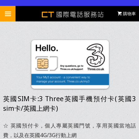
購物車
美國預付卡
美國T-Mobile預付卡
美洲
美國AT&T預付卡
加拿大上網卡推薦比較
歐洲
加拿大/墨西哥網卡
加拿大短期預付卡58日
英國 Three 預付卡
歐洲跨國
關島5日上網卡
加拿大 Fido 預付卡
英國大流量 (O2)
歐洲SIM卡比較表
中港澳
(長期使用)
英國SIM卡:3 Three英國手機預付卡(英國3
法國 上網卡
土耳其上網卡比較表
大陸+香港 8日上網5GB
亞洲/非洲
sim卡/英國上網卡)
墨西哥上網卡推薦比較
德國 上網卡
歐洲33國 6GB 28天
大陸+香港 5日上網3GB
日本8日上網-Softbank
紐澳
中南美洲上網卡 12GB
☆ 英國預付卡，個人專屬英國門號，享用英國當地話
義大利 上網卡
歐洲32國 1.5GB 15天
中國+港澳 8日 4GB
日本7日上網-Docomo
澳洲/紐西蘭上網卡比較
費，以及在英國4G/3G行動上網
國際電話卡