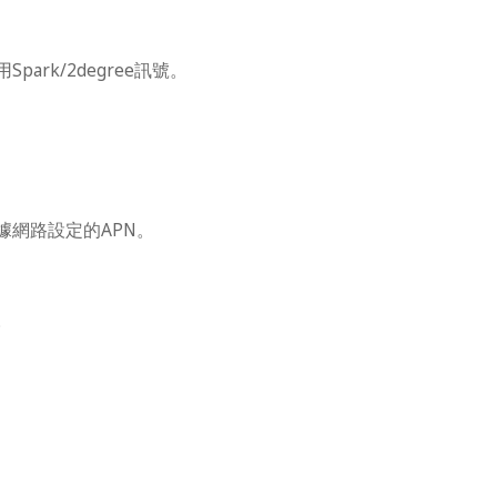
ark/2degree訊號。
據網路設定的APN。
。