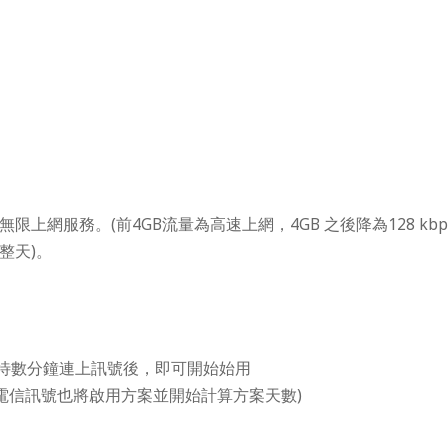
上網服務。(前4GB流量為高速上網，4GB 之後降為128 kbp
整天)。
靜待數分鐘連上訊號後，即可開始始用
上電信訊號也將啟用方案並開始計算方案天數)