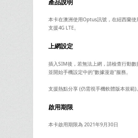
產品說明
本卡在澳洲使用Optus訊號，在紐西蘭使用Sp
支援4G LTE。
上網設定
插入SIM後，若無法上網，請檢查行動數
並開始手機設定中的"數據漫遊"服務。
支援熱點分享 (仍需視手機軟體版本規範)
啟用期限
本卡啟用期限為 2021年9月30日