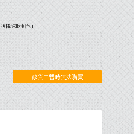
之後降速吃到飽)
缺貨中暫時無法購買